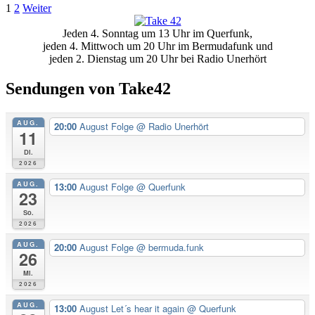
Seitennummerierung
1
2
Weiter
Kritik
Primäre
der
Jeden 4. Sonntag um 13 Uhr im Querfunk,
Seitenleiste
Beiträge
jeden 4. Mittwoch um 20 Uhr im Bermudafunk und
jeden 2. Dienstag um 20 Uhr bei Radio Unerhört
Sendungen von Take42
AUG.
20:00
August Folge
@ Radio Unerhört
11
Di.
2026
AUG.
13:00
August Folge
@ Querfunk
23
So.
2026
AUG.
20:00
August Folge
@ bermuda.funk
26
Mi.
2026
AUG.
13:00
August Let´s hear it again
@ Querfunk