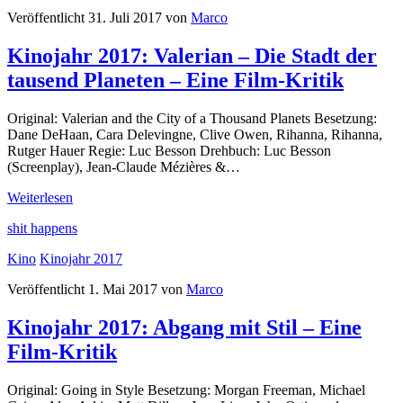
Film
Veröffentlicht 31. Juli 2017 von
Marco
–
Eine
Kinojahr 2017: Valerian – Die Stadt der
Film-
Kritik
tausend Planeten – Eine Film-Kritik
Original: Valerian and the City of a Thousand Planets Besetzung:
Dane DeHaan, Cara Delevingne, Clive Owen, Rihanna, Rihanna,
Rutger Hauer Regie: Luc Besson Drehbuch: Luc Besson
(Screenplay), Jean-Claude Mézières &…
Kinojahr
Weiterlesen
2017:
shit happens
Valerian
–
Kino
Kinojahr 2017
Die
Stadt
Veröffentlicht 1. Mai 2017 von
Marco
der
tausend
Kinojahr 2017: Abgang mit Stil – Eine
Planeten
–
Film-Kritik
Eine
Film-
Original: Going in Style Besetzung: Morgan Freeman, Michael
Kritik