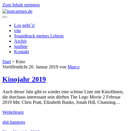
Zum Inhalt springen
justcarmen.de
Los geht´s!
vita
Soundtrack meines Lebens
Archiv
justfine
Kontakt
Start
>
Kino
Schlagwort:
Veröffentlicht 20. Januar 2019 von
Marco
<span>Kino</span>
Kinojahr 2019
Auch dieser Jahr gibt es wieder eine schöne Liste mit Kinofilmen,
die durchaus interessant sein dürften The Lego Movie 2 Februar
2019 Mit: Chris Pratt, Elizabeth Banks, Jonah Hill, Channing…
Kinojahr
Weiterlesen
2019
shit happens