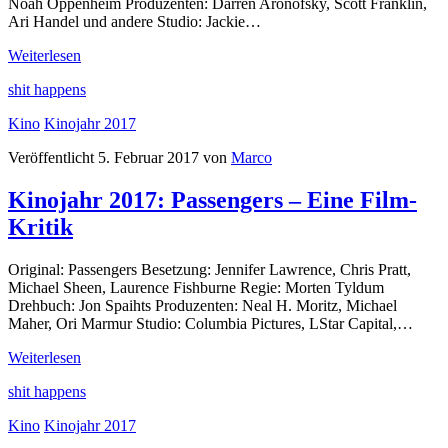
Noah Oppenheim Produzenten: Darren Aronofsky, Scott Franklin,
Ari Handel und andere Studio: Jackie…
Kinojahr
Weiterlesen
2017:
shit happens
Jackie
–
Kino
Kinojahr 2017
Eine
Film-
Veröffentlicht 5. Februar 2017 von
Marco
Kritik
Kinojahr 2017: Passengers – Eine Film-
Kritik
Original: Passengers Besetzung: Jennifer Lawrence, Chris Pratt,
Michael Sheen, Laurence Fishburne Regie: Morten Tyldum
Drehbuch: Jon Spaihts Produzenten: Neal H. Moritz, Michael
Maher, Ori Marmur Studio: Columbia Pictures, LStar Capital,…
Kinojahr
Weiterlesen
2017:
shit happens
Passengers
–
Kino
Kinojahr 2017
Eine
Film-