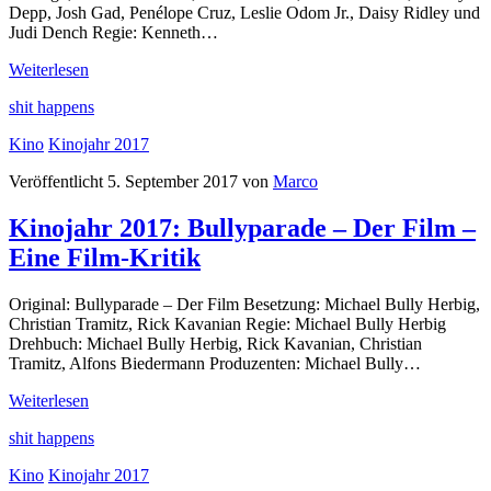
Depp, Josh Gad, Penélope Cruz, Leslie Odom Jr., Daisy Ridley und
Judi Dench Regie: Kenneth…
Kinojahr
Weiterlesen
2017:
shit happens
Mord
im
Kino
Kinojahr 2017
Orient-
Express
Veröffentlicht 5. September 2017 von
Marco
–
Eine
Kinojahr 2017: Bullyparade – Der Film –
Film-
Kritik
Eine Film-Kritik
Original: Bullyparade – Der Film Besetzung: Michael Bully Herbig,
Christian Tramitz, Rick Kavanian Regie: Michael Bully Herbig
Drehbuch: Michael Bully Herbig, Rick Kavanian, Christian
Tramitz, Alfons Biedermann Produzenten: Michael Bully…
Kinojahr
Weiterlesen
2017:
shit happens
Bullyparade
–
Kino
Kinojahr 2017
Der