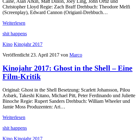
Caine, Alan Arkin, Matt Dillon, Joey Ling, John Ortiz und
Christopher Lloyd Regie: Zach Braff Drehbuch: Theodore Melfi
(Screenplay), Edward Cannon (Origianl-Drehbuch…
Kinojahr
Weiterlesen
2017:
shit happens
Abgang
mit
Kino
Kinojahr 2017
Stil
–
Veröffentlicht 23. April 2017 von
Marco
Eine
Film-
Kinojahr 2017: Ghost in the Shell – Eine
Kritik
Film-Kritik
Original: Ghost in the Shell Besetzung: Scarlett Johansson, Pilou
Asbæk, Takeshi Kitano, Michael Pitt, Peter Ferdinando und Juliette
Binoche Regie: Rupert Sanders Drehbuch: William Wheeler und
Jamie Moss Produzenten: Ari…
Kinojahr
Weiterlesen
2017:
shit happens
Ghost
in
Kino
Kinojahr 2017
the