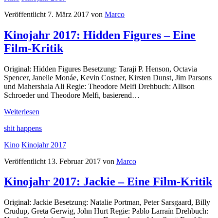
Shell
Veröffentlicht 7. März 2017 von
Marco
–
Eine
Kinojahr 2017: Hidden Figures – Eine
Film-
Kritik
Film-Kritik
Original: Hidden Figures Besetzung: Taraji P. Henson, Octavia
Spencer, Janelle Monáe, Kevin Costner, Kirsten Dunst, Jim Parsons
und Mahershala Ali Regie: Theodore Melfi Drehbuch: Allison
Schroeder und Theodore Melfi, basierend…
Kinojahr
Weiterlesen
2017:
shit happens
Hidden
Figures
Kino
Kinojahr 2017
–
Eine
Veröffentlicht 13. Februar 2017 von
Marco
Film-
Kritik
Kinojahr 2017: Jackie – Eine Film-Kritik
Original: Jackie Besetzung: Natalie Portman, Peter Sarsgaard, Billy
Crudup, Greta Gerwig, John Hurt Regie: Pablo Larraín Drehbuch: