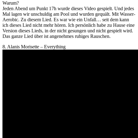
Warum?
Jeden Abend um Punkt 17h wurde dieses Video gespielt. Und jedes
Mal lagen wir unschuldig am Pool und wurden gequält. Mit Wasser-
Aerobic. Zu diesem Lied. Es war wie ein Unfall… seit dem kann
ich dieses Lied nicht mehr hören. Ich persönlich habe zu Hause eine
Version dieses Lieds, in der nicht gesungen und nicht gespielt wird.
Das ganze Lied über ist angenehmes ruhiges Rauschen.
8. Alanis Morisette – Everything