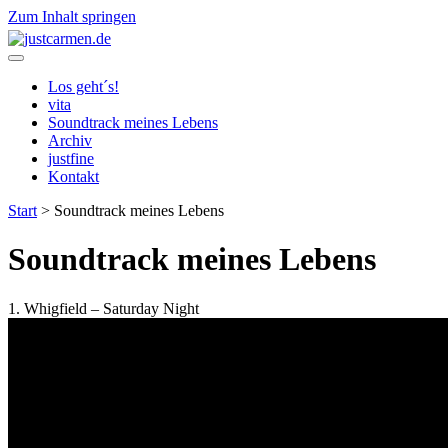
Zum Inhalt springen
justcarmen.de
Los geht´s!
vita
Soundtrack meines Lebens
Archiv
justfine
Kontakt
Start
>
Soundtrack meines Lebens
Soundtrack meines Lebens
1. Whigfield – Saturday Night