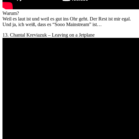
Warum?
Weil es laut ist und weil es gut ins Ohr geht. Der Rest ist mir egal.
Und ja, ich weiß, dass es “Sooo Mainstream” ist…
13. Chantal Kreviazuk – Leaving on a Jetplane