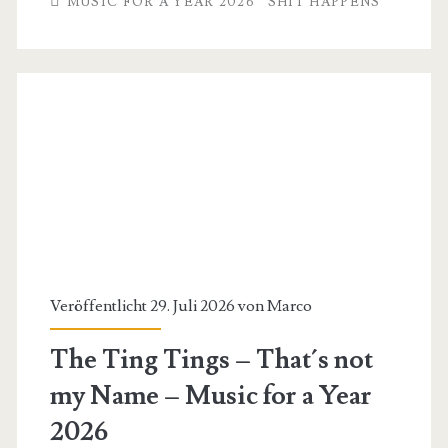
MUSIC FOR A YEAR 2026
SHIT HAPPENS
–
In
the
end
–
Music
for
a
Year
Veröffentlicht 29. Juli 2026 von
Marco
2026
The Ting Tings – That´s not
my Name – Music for a Year
2026