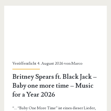
Gi
&
Tommee
Profitt
Remix)
–
In
Veröffentlicht 4. August 2026 von
Marco
the
Britney Spears ft. Black Jack –
end
Baby one more time – Music
–
for a Year 2026
Music
for
“… “Baby One More Time” ist eines dieser Lieder,