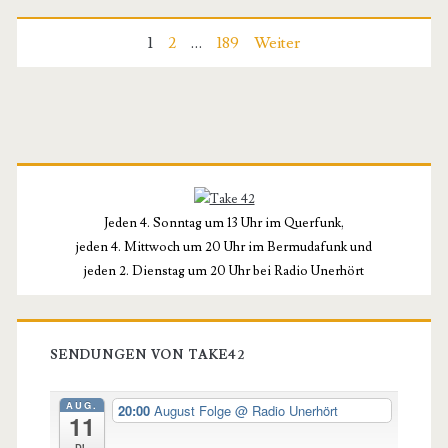
Had
Seitennummerierung
1
2
…
189
Weiter
More
der
Sex
Than
Beiträge
Primäre
Me
Seitenleiste
–
Jeden 4. Sonntag um 13 Uhr im Querfunk,
Music
jeden 4. Mittwoch um 20 Uhr im Bermudafunk und
jeden 2. Dienstag um 20 Uhr bei Radio Unerhört
for
a
Year
SENDUNGEN VON TAKE42
2026
AUG.
20:00
August Folge
@ Radio Unerhört
11
Di.