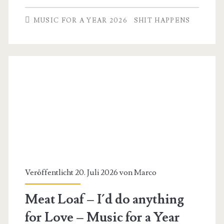
Winslet
MUSIC FOR A YEAR 2026
SHIT HAPPENS
–
What
if
–
Music
for
a
Year
2026
Veröffentlicht 20. Juli 2026 von
Marco
Meat Loaf – I´d do anything
for Love – Music for a Year