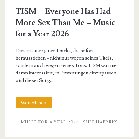
Year
TISM – Everyone Has Had
2026
More Sex Than Me – Music
for a Year 2026
Dies ist einer jener Tracks, die sofort
herausstichen – nicht nur wegen seines Titels,
sondern auch wegen seines Tons. TISM war nie
daran interessiert, in Erwartungen einzupassen,
und dieser Song…
TISM
Weiterlesen
–
MUSIC FOR A YEAR 2026
SHIT HAPPENS
Everyone
Has