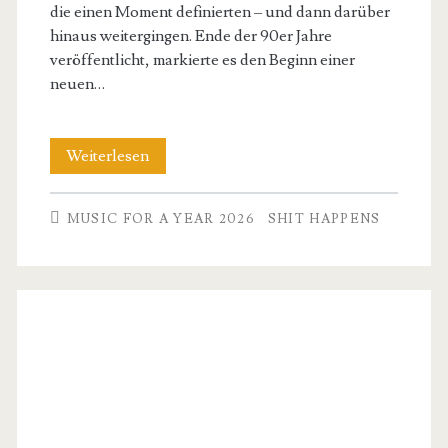
die einen Moment definierten – und dann darüber
a
hinaus weitergingen. Ende der 90er Jahre
Year
veröffentlicht, markierte es den Beginn einer
neuen…
2026
Britney
Weiterlesen
Spears
MUSIC FOR A YEAR 2026
SHIT HAPPENS
ft.
Black
Jack
–
Baby
one
more