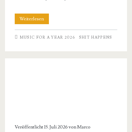
Tiga
Weiterlesen
&
MUSIC FOR A YEAR 2026
SHIT HAPPENS
Zyntherius
–
Sunglasses
at
Night
–
Music
for
a
Veröffentlicht 15. Juli 2026 von
Marco