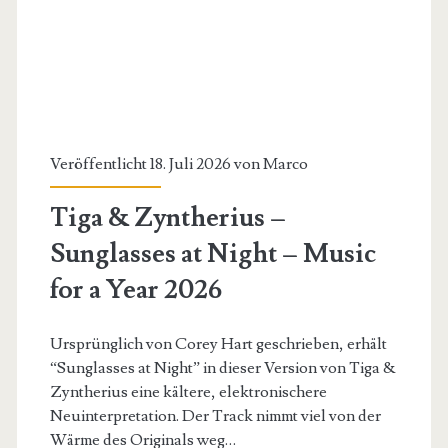
anything
for
Love
–
Music
Veröffentlicht 18. Juli 2026 von
Marco
for
Tiga & Zyntherius –
a
Sunglasses at Night – Music
Year
for a Year 2026
2026
Ursprünglich von Corey Hart geschrieben, erhält
“Sunglasses at Night” in dieser Version von Tiga &
Zyntherius eine kältere, elektronischere
Neuinterpretation. Der Track nimmt viel von der
Wärme des Originals weg…