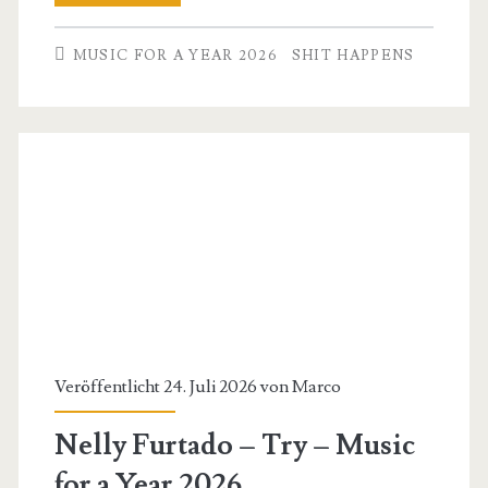
Dragons
MUSIC FOR A YEAR 2026
SHIT HAPPENS
–
Thunder
–
Music
for
a
Year
2026
Veröffentlicht 24. Juli 2026 von
Marco
Nelly Furtado – Try – Music
for a Year 2026