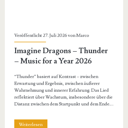
my
Name
–
Music
Veröffentlicht 27. Juli 2026 von
Marco
for
Imagine Dragons – Thunder
a
– Music for a Year 2026
Year
2026
“Thunder” basiert auf Kontrast – zwischen
Erwartung und Ergebnis, zwischen äußerer
Wahrnehmung und innerer Erfahrung. Das Lied
reflektiert über Wachstum, insbesondere über die
Distanz zwischen dem Startpunkt und dem Ende.…
Imagine
Weiterlesen