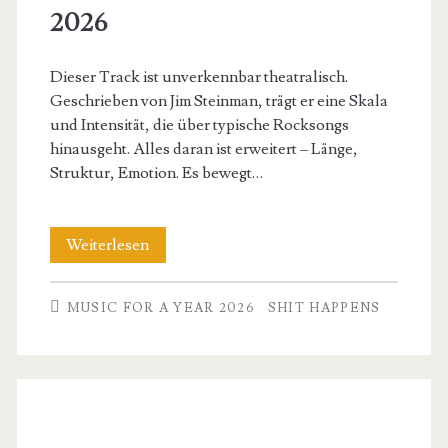
2026
Dieser Track ist unverkennbar theatralisch.
Geschrieben von Jim Steinman, trägt er eine Skala
und Intensität, die über typische Rocksongs
hinausgeht. Alles daran ist erweitert – Länge,
Struktur, Emotion. Es bewegt…
Meat
Weiterlesen
Loaf
MUSIC FOR A YEAR 2026
SHIT HAPPENS
–
I
´d
do