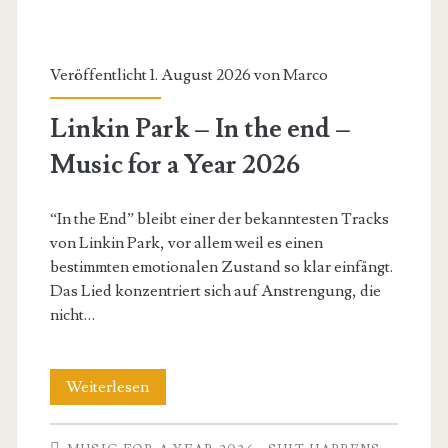
time
–
Veröffentlicht 1. August 2026 von
Marco
Music
Linkin Park – In the end –
for
Music for a Year 2026
a
Year
“In the End” bleibt einer der bekanntesten Tracks
von Linkin Park, vor allem weil es einen
2026
bestimmten emotionalen Zustand so klar einfängt.
Das Lied konzentriert sich auf Anstrengung, die
nicht…
Linkin
Weiterlesen
Park