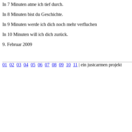
In 7 Minuten atme ich tief durch.
In 8 Minuten bist du Geschichte.
In 9 Minuten werde ich dich noch mehr verfluchen
In 10 Minuten will ich dich zurück.
9. Februar 2009
01
02
03
04
05
06
07
08
09
10
11
| ein justcarmen projekt