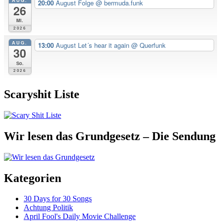
AUG.
20:00
August Folge
@ bermuda.funk
26
Mi.
2026
AUG.
13:00
August Let´s hear it again
@ Querfunk
30
So.
2026
Scaryshit Liste
Wir lesen das Grundgesetz – Die Sendung
Kategorien
30 Days for 30 Songs
Achtung Politik
April Fool's Daily Movie Challenge