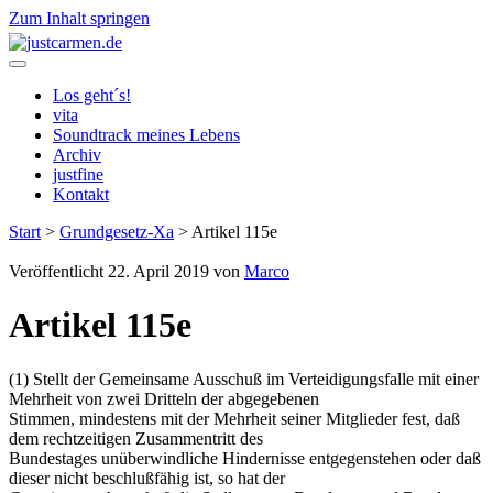
Zum Inhalt springen
justcarmen.de
Los geht´s!
vita
Soundtrack meines Lebens
Archiv
justfine
Kontakt
Start
>
Grundgesetz-Xa
>
Artikel 115e
Veröffentlicht 22. April 2019 von
Marco
Artikel 115e
(1) Stellt der Gemeinsame Ausschuß im Verteidigungsfalle mit einer
Mehrheit von zwei Dritteln der abgegebenen
Stimmen, mindestens mit der Mehrheit seiner Mitglieder fest, daß
dem rechtzeitigen Zusammentritt des
Bundestages unüberwindliche Hindernisse entgegenstehen oder daß
dieser nicht beschlußfähig ist, so hat der