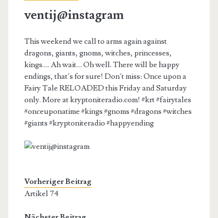
ventij@instagram
This weekend we call to arms again against
dragons, giants, gnoms, witches, princesses,
kings…. Ah wait… Oh well. There will be happy
endings, that´s for sure! Don´t miss: Once upon a
Fairy Tale RELOADED this Friday and Saturday
only. More at kryptoniteradio.com! #krt #fairytales
#onceuponatime #kings #gnoms #dragons #witches
#giants #kryptoniteradio #happyending
Vorheriger Beitrag
Artikel 74
Nächster Beitrag