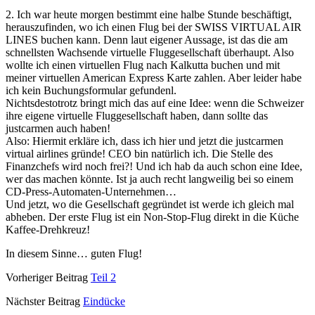
2. Ich war heute morgen bestimmt eine halbe Stunde beschäftigt,
herauszufinden, wo ich einen Flug bei der SWISS VIRTUAL AIR
LINES buchen kann. Denn laut eigener Aussage, ist das die am
schnellsten Wachsende virtuelle Fluggesellschaft überhaupt. Also
wollte ich einen virtuellen Flug nach Kalkutta buchen und mit
meiner virtuellen American Express Karte zahlen. Aber leider habe
ich kein Buchungsformular gefundenl.
Nichtsdestotrotz bringt mich das auf eine Idee: wenn die Schweizer
ihre eigene virtuelle Fluggesellschaft haben, dann sollte das
justcarmen auch haben!
Also: Hiermit erkläre ich, dass ich hier und jetzt die justcarmen
virtual airlines gründe! CEO bin natürlich ich. Die Stelle des
Finanzchefs wird noch frei?! Und ich hab da auch schon eine Idee,
wer das machen könnte. Ist ja auch recht langweilig bei so einem
CD-Press-Automaten-Unternehmen…
Und jetzt, wo die Gesellschaft gegründet ist werde ich gleich mal
abheben. Der erste Flug ist ein Non-Stop-Flug direkt in die Küche
Kaffee-Drehkreuz!
In diesem Sinne… guten Flug!
Vorheriger Beitrag
Teil 2
Nächster Beitrag
Eindücke