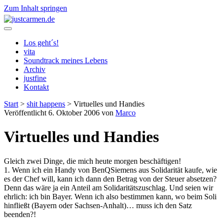
Zum Inhalt springen
justcarmen.de
Los geht´s!
vita
Soundtrack meines Lebens
Archiv
justfine
Kontakt
Start
>
shit happens
>
Virtuelles und Handies
Veröffentlicht 6. Oktober 2006 von
Marco
Virtuelles und Handies
Gleich zwei Dinge, die mich heute morgen beschäftigen!
1. Wenn ich ein Handy von BenQSiemens aus Solidarität kaufe, wie
es der Chef will, kann ich dann den Betrag von der Steuer absetzen?
Denn das wäre ja ein Anteil am Solidaritätszuschlag. Und seien wir
ehrlich: ich bin Bayer. Wenn ich also bestimmen kann, wo beim Soli
hinfließt (Bayern oder Sachsen-Anhalt)… muss ich den Satz
beenden?!