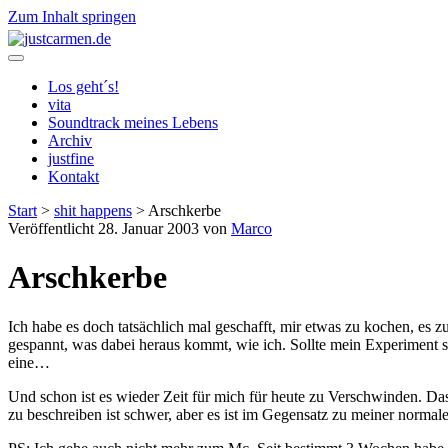
Zum Inhalt springen
justcarmen.de
Los geht´s!
vita
Soundtrack meines Lebens
Archiv
justfine
Kontakt
Start
>
shit happens
>
Arschkerbe
Veröffentlicht 28. Januar 2003 von
Marco
Arschkerbe
Ich habe es doch tatsächlich mal geschafft, mir etwas zu kochen, es
gespannt, was dabei heraus kommt, wie ich. Sollte mein Experiment sc
eine…
Und schon ist es wieder Zeit für mich für heute zu Verschwinden. Das 
zu beschreiben ist schwer, aber es ist im Gegensatz zu meiner norm