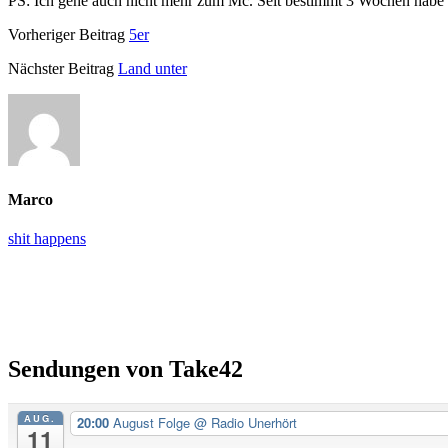
PS: Ich gehe auch nicht mehr zum Mc. Seit bestimmt 3 Wochen habe
Vorheriger Beitrag
5er
Nächster Beitrag
Land unter
Marco
shit happens
Primäre
Seitenleiste
Sendungen von Take42
AUG.
20:00
August Folge
@ Radio Unerhört
11