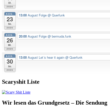
Di.
2026
AUG.
13:00
August Folge
@ Querfunk
23
So.
2026
AUG.
20:00
August Folge
@ bermuda.funk
26
Mi.
2026
AUG.
13:00
August Let´s hear it again
@ Querfunk
30
So.
2026
Scaryshit Liste
Wir lesen das Grundgesetz – Die Sendung