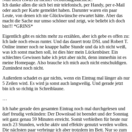
Ich danke allen die sich bei mir telefonisch, per Handy, per e-Mail
oder auch per Karte gemeldet haben. Darunter waren ein paar
Leute, von denen ich nie Glückwünsche erwartet hätte. Aber das
macht die Sache nur umso schöner und zeigt, wie beliebt ich doch
bin!!! *GRINS*
Eigentlich gibt es nichts mehr zu erzählen, aber ich gebe es offen zu:
Ich lade noch etwas runter. Und das dauert trotz DSL und Robert T.
Online immer noch ne knappe halbe Stunde und da ich nicht weiß,
was ich sonst machen soll, ist dies hier mein Lückenbüser. Ein
schlechtes Gewissen habe ich jetzt aber nicht, denn immerhin ist es
meine Homepage. Also brauche ich mich auch nicht entschuldigen.
Zumindest noch nicht.
Außerdem schadet es gar nichts, wenn ein Eintrag mal länger als nur
5 Zeilen wird. Es wird ja sonst auch langweilig. Und gerade jetzt
bin ich so richtig in Schreiblaune.
…
Ich habe gerade den gesamten Eintrag noch mal durchgelesen und
darf freudig verkünden: Der Download ist beendet und der Sonntag
seit ganz genau 59 Minuten erreicht. Somit verbleiben für heute nur
noch 23 Stunden, welche aktiv und effektiv genutzt werden wollen.
Die nächsten paar verbringe ich aber trotzdem im Bett. Nur so zum