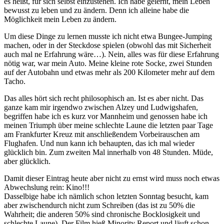
es heißt, für sich selbst einzustehen. Ich habe gelernt, mein Leben
bewusst zu leben und zu ändern. Denn ich alleine habe die
Möglichkeit mein Leben zu ändern.
Um diese Dinge zu lernen musste ich nicht etwa Bungee-Jumping
machen, oder in der Steckdose spielen (obwohl das mit Sicherheit
auch mal ne Erfahrung wäre…). Nein, alles was für diese Erfahrung
nötig war, war mein Auto. Meine kleine rote Socke, zwei Stunden
auf der Autobahn und etwas mehr als 200 Kilometer mehr auf dem
Tacho.
Das alles hört sich recht philosophisch an. Ist es aber nicht. Das
ganze kam mir irgendwo zwischen Alzey und Ludwigshafen,
begriffen habe ich es kurz vor Mannheim und genossen habe ich
meinen Triumph über meine schlechte Laune die letzten paar Tage
am Frankfurter Kreuz mit anschließendem Vorbeirauschen am
Flughafen. Und nun kann ich behaupten, das ich mal wieder
glücklich bin. Zum zweiten Mal innerhalb von 48 Stunden. Müde,
aber glücklich.
Damit dieser Eintrag heute aber nicht zu ernst wird muss noch etwas
Abwechslung rein: Kino!!!
Dasselbige habe ich nämlich schon letzten Sonntag besucht, kam
aber zwischendurch nicht zum Schreiben (das ist zu 50% die
Wahrheit; die anderen 50% sind chronische Bocklosigkeit und
schlechte Laune). Der Film hieß Minority Report und läuft schon