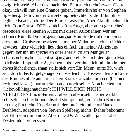
ewig, ich weiß. Aber das macht den Film auch nicht besser. Okay
okay, ich will ihm eine Chance geben. Immerhin ist er von Stephen
Spielberg. Rein von der Umsetzung betrachtet ist der Film ohne
jegliche Beanstandung. Der Film ist was fürs Auge (damit meine ich
nicht Tom Cruise; DER ist nichts fürs Auge, aber auch gar nichts),
besonders diese kleinen Autos mit diesen Autobahnen war ein
schöner Einfall. Die drogenabhängige Hauptrolle mit dem bereits
erwähnten Cruise zu besetzen ist meiner Meinung nach ein Fehler
gewesen, aber vielleicht liegt das einfach an meiner Abneigung
gegenüber ihn im speziellen oder aber auch am Mangel an
schauspielerischen Talent so gang generell. Seit ich den guten Mann
in Mission Impossible 2 gesehen habe, verbinde ich mit ihm immer
etwas lächerliches. (man stelle sich vor: Ein Mann, mitte 30, wirft
sich durch das Kugelgehagel von vielleicht 5 Bösewichten am Ende
des Raumes ohne auch nur einen Kratzer abzubekommen (bis hier
recht realistisch), nur um dann auch noch seiner Angebeteten ein
“liebevoll hingehauchtes”: ICH WILL DICH NICHT
VERLIEREN hinzublärren… alles in allem sehr – aber wirklich
sehr sehr – schlecht und absolut stumpfsinnig gemacht.) Kurzum:
ich mag ihn nicht. Und daran ändert auch ein mittelmäßiges
Drehbuch, adaptiert von Steven Spielberg nichts. Daher bekommt
der Film von mir eine 3. Aber eine 3+. Wir wollen ja das tolle
Design nicht vergessen.
Nun noch etwas zu meiner Geburtstagsnachlese.