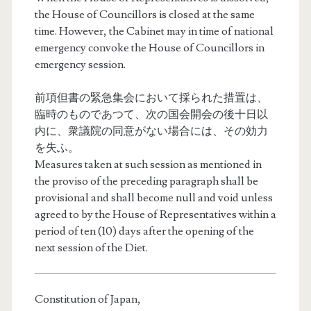
the House of Councillors is closed at the same
time. However, the Cabinet may in time of national
emergency convoke the House of Councillors in
emergency session.
前項但書の緊急集会において採られた措置は、
臨時のものであつて、次の国会開会の後十日以
内に、衆議院の同意がない場合には、その効力
を失ふ。
Measures taken at such session as mentioned in
the proviso of the preceding paragraph shall be
provisional and shall become null and void unless
agreed to by the House of Representatives within a
period of ten (10) days after the opening of the
next session of the Diet.
Constitution of Japan,