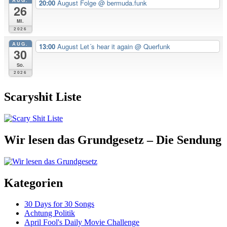
AUG.
20:00
August Folge
@ bermuda.funk
26
Mi.
2026
AUG.
13:00
August Let´s hear it again
@ Querfunk
30
So.
2026
Scaryshit Liste
Wir lesen das Grundgesetz – Die Sendung
Kategorien
30 Days for 30 Songs
Achtung Politik
April Fool's Daily Movie Challenge