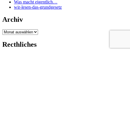
Was macht eigentlich…
wir-lesen-das-grundgesetz
Archiv
Archiv
Recthliches
Impressum
Datenschutzerklärung
Sitemap
Jeden Tag bis zum 23.05.2019 wurden hier die Artikel des
Grundgesetzes veröffentlicht.
justcarmen.de
WordPress-Theme
Ignite
von Compete Themes.
Made with lots of Love by Zero and Marco 👋