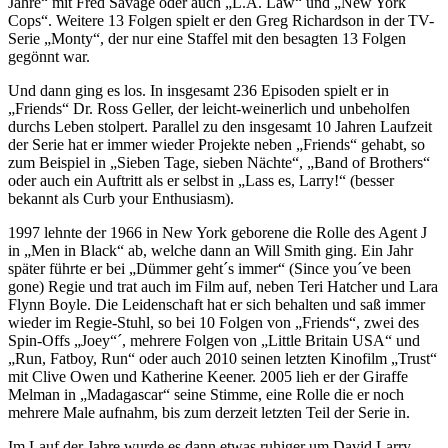
Jahre“ mit Fred Savage oder auch „L.A. Law“ und „New York
Cops“. Weitere 13 Folgen spielt er den Greg Richardson in der TV-
Serie „Monty“, der nur eine Staffel mit den besagten 13 Folgen
gegönnt war.
Und dann ging es los. In insgesamt 236 Episoden spielt er in
„Friends“ Dr. Ross Geller, der leicht-weinerlich und unbeholfen
durchs Leben stolpert. Parallel zu den insgesamt 10 Jahren Laufzeit
der Serie hat er immer wieder Projekte neben „Friends“ gehabt, so
zum Beispiel in „Sieben Tage, sieben Nächte“, „Band of Brothers“
oder auch ein Auftritt als er selbst in „Lass es, Larry!“ (besser
bekannt als Curb your Enthusiasm).
1997 lehnte der 1966 in New York geborene die Rolle des Agent J
in „Men in Black“ ab, welche dann an Will Smith ging. Ein Jahr
später führte er bei „Dümmer geht´s immer“ (Since you´ve been
gone) Regie und trat auch im Film auf, neben Teri Hatcher und Lara
Flynn Boyle. Die Leidenschaft hat er sich behalten und saß immer
wieder im Regie-Stuhl, so bei 10 Folgen von „Friends“, zwei des
Spin-Offs „Joey“´, mehrere Folgen von „Little Britain USA“ und
„Run, Fatboy, Run“ oder auch 2010 seinen letzten Kinofilm „Trust“
mit Clive Owen und Katherine Keener. 2005 lieh er der Giraffe
Melman in „Madagascar“ seine Stimme, eine Rolle die er noch
mehrere Male aufnahm, bis zum derzeit letzten Teil der Serie in.
Im Lauf der Jahre wurde es dann etwas ruhiger um David Larry