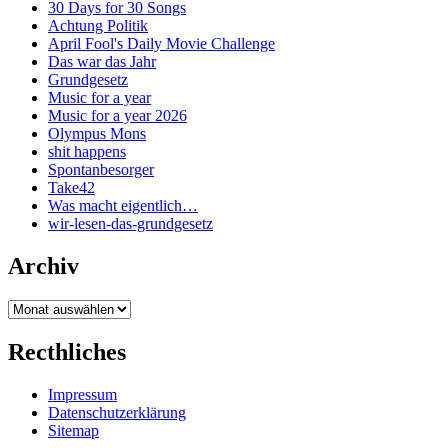
30 Days for 30 Songs
Achtung Politik
April Fool's Daily Movie Challenge
Das war das Jahr
Grundgesetz
Music for a year
Music for a year 2026
Olympus Mons
shit happens
Spontanbesorger
Take42
Was macht eigentlich…
wir-lesen-das-grundgesetz
Archiv
Archiv
Recthliches
Impressum
Datenschutzerklärung
Sitemap