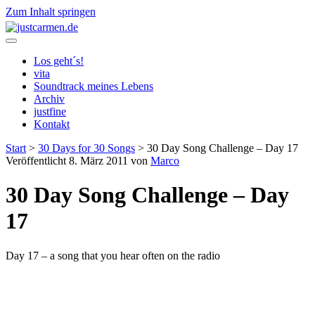
Zum Inhalt springen
justcarmen.de
Los geht´s!
vita
Soundtrack meines Lebens
Archiv
justfine
Kontakt
Start
>
30 Days for 30 Songs
>
30 Day Song Challenge – Day 17
Veröffentlicht 8. März 2011 von
Marco
30 Day Song Challenge – Day
17
Day 17 – a song that you hear often on the radio