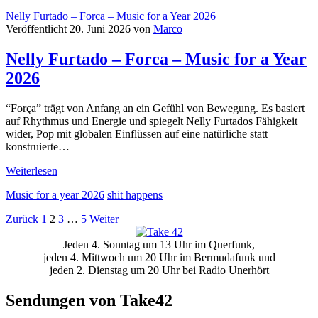
–
Nelly Furtado – Forca – Music for a Year 2026
Stripped
Veröffentlicht 20. Juni 2026 von
Marco
–
Music
Nelly Furtado – Forca – Music for a Year
for
a
2026
Year
2026
“Força” trägt von Anfang an ein Gefühl von Bewegung. Es basiert
auf Rhythmus und Energie und spiegelt Nelly Furtados Fähigkeit
wider, Pop mit globalen Einflüssen auf eine natürliche statt
konstruierte…
Nelly
Weiterlesen
Furtado
Music for a year 2026
shit happens
–
Forca
Seitennummerierung
Zurück
1
2
3
…
5
Weiter
–
Primäre
Music
der
Jeden 4. Sonntag um 13 Uhr im Querfunk,
for
Seitenleiste
Beiträge
jeden 4. Mittwoch um 20 Uhr im Bermudafunk und
a
jeden 2. Dienstag um 20 Uhr bei Radio Unerhört
Year
2026
Sendungen von Take42