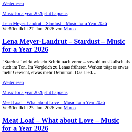
Jimmy
Weiterlesen
Eat
Music for a year 2026
shit happens
World
–
Lena Meyer-Landrut – Stardust – Music for a Year 2026
Hear
Veröffentlicht 27. Juni 2026 von
Marco
You
Me
Lena Meyer-Landrut – Stardust – Music
–
Music
for a Year 2026
for
a
Year
“Stardust” wirkt wie ein Schritt nach vorne – sowohl musikalisch als
2026
auch im Ton. Im Vergleich zu Lenas früheren Werken trägt es etwas
mehr Gewicht, etwas mehr Definition. Das Lied…
Lena
Weiterlesen
Meyer-
Music for a year 2026
shit happens
Landrut
–
Meat Loaf – What about Love – Music for a Year 2026
Stardust
Veröffentlicht 25. Juni 2026 von
Marco
–
Music
Meat Loaf – What about Love – Music
for
a
for a Year 2026
Year