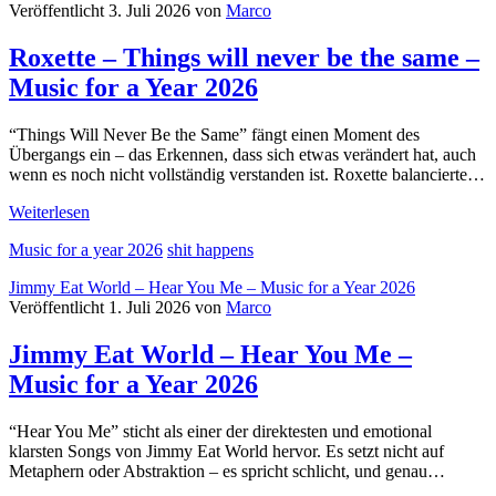
Veröffentlicht 3. Juli 2026 von
Marco
War
–
Roxette – Things will never be the same –
Music
for
Music for a Year 2026
a
Year
2026
“Things Will Never Be the Same” fängt einen Moment des
Übergangs ein – das Erkennen, dass sich etwas verändert hat, auch
wenn es noch nicht vollständig verstanden ist. Roxette balancierte…
Roxette
Weiterlesen
–
Music for a year 2026
shit happens
Things
will
Jimmy Eat World – Hear You Me – Music for a Year 2026
never
Veröffentlicht 1. Juli 2026 von
Marco
be
the
Jimmy Eat World – Hear You Me –
same
–
Music for a Year 2026
Music
for
a
“Hear You Me” sticht als einer der direktesten und emotional
Year
klarsten Songs von Jimmy Eat World hervor. Es setzt nicht auf
2026
Metaphern oder Abstraktion – es spricht schlicht, und genau…