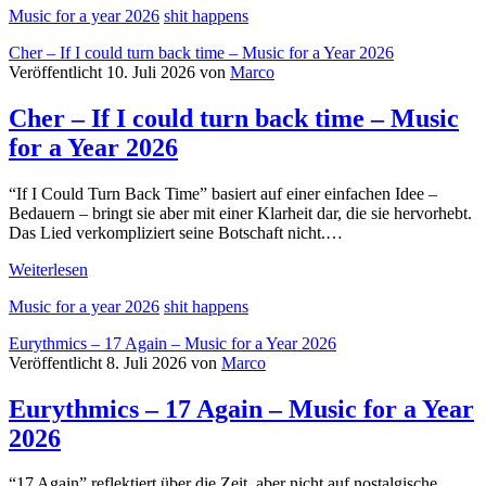
Music for a year 2026
shit happens
–
These
Cher – If I could turn back time – Music for a Year 2026
are
Veröffentlicht 10. Juli 2026 von
Marco
the
days
Cher – If I could turn back time – Music
–
Music
for a Year 2026
for
a
Year
“If I Could Turn Back Time” basiert auf einer einfachen Idee –
2026
Bedauern – bringt sie aber mit einer Klarheit dar, die sie hervorhebt.
Das Lied verkompliziert seine Botschaft nicht.…
Cher
Weiterlesen
–
Music for a year 2026
shit happens
If
I
Eurythmics – 17 Again – Music for a Year 2026
could
Veröffentlicht 8. Juli 2026 von
Marco
turn
back
Eurythmics – 17 Again – Music for a Year
time
–
2026
Music
for
a
“17 Again” reflektiert über die Zeit, aber nicht auf nostalgische