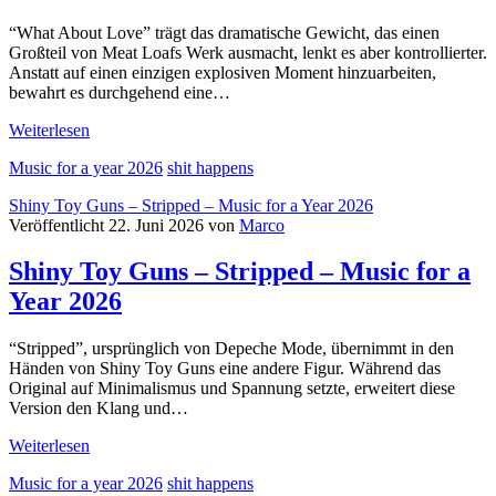
2026
“What About Love” trägt das dramatische Gewicht, das einen
Großteil von Meat Loafs Werk ausmacht, lenkt es aber kontrollierter.
Anstatt auf einen einzigen explosiven Moment hinzuarbeiten,
bewahrt es durchgehend eine…
Meat
Weiterlesen
Loaf
Music for a year 2026
shit happens
–
What
Shiny Toy Guns – Stripped – Music for a Year 2026
about
Veröffentlicht 22. Juni 2026 von
Marco
Love
–
Shiny Toy Guns – Stripped – Music for a
Music
for
Year 2026
a
Year
2026
“Stripped”, ursprünglich von Depeche Mode, übernimmt in den
Händen von Shiny Toy Guns eine andere Figur. Während das
Original auf Minimalismus und Spannung setzte, erweitert diese
Version den Klang und…
Shiny
Weiterlesen
Toy
Music for a year 2026
shit happens
Guns