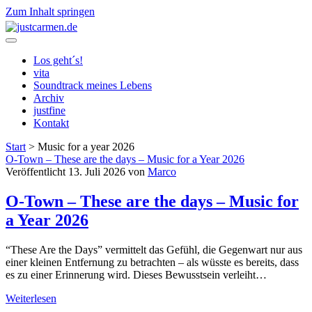
Zum Inhalt springen
justcarmen.de
Los geht´s!
vita
Soundtrack meines Lebens
Archiv
justfine
Kontakt
Start
>
Music for a year 2026
Kategorie:
O-Town – These are the days – Music for a Year 2026
Veröffentlicht 13. Juli 2026 von
Marco
<span>Music
O-Town – These are the days – Music for
for
a Year 2026
a
“These Are the Days” vermittelt das Gefühl, die Gegenwart nur aus
year
einer kleinen Entfernung zu betrachten – als wüsste es bereits, dass
es zu einer Erinnerung wird. Dieses Bewusstsein verleiht…
2026</span>
O-
Weiterlesen
Town