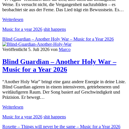
Year
Weise. Es versucht nicht, die Vergangenheit nachzubilden – es
2026
beobachtet sie aus der Ferne. Das Lied trägt ein Bewusstsein. Es…
Eurythmics
Weiterlesen
–
Music for a year 2026
shit happens
17
Again
Blind Guardian – Another Holy War – Music for a Year 2026
–
Music
Veröffentlicht 5. Juli 2026 von
Marco
for
a
Blind Guardian – Another Holy War –
Year
2026
Music for a Year 2026
“Another Holy War” bringt eine ganz andere Energie in deine Liste.
Blind Guardian agieren in einem intensiveren, getriebeneren und
weitläufigeren Raum. Der Song basiert auf Geschwindigkeit und
Präzision. Er bewegt…
Blind
Weiterlesen
Guardian
Music for a year 2026
shit happens
–
Another
Roxette – Things will never be the same – Music for a Year 2026
Holy