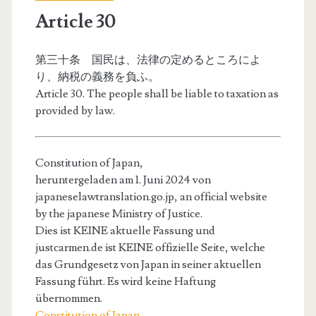
Article 30
第三十条 国民は、法律の定めるところによ
り、納税の義務を負ふ。
Article 30. The people shall be liable to taxation as
provided by law.
Constitution of Japan,
heruntergeladen am 1. Juni 2024 von
japaneselawtranslation.go.jp, an official website
by the japanese Ministry of Justice.
Dies ist KEINE aktuelle Fassung und
justcarmen.de ist KEINE offizielle Seite, welche
das Grundgesetz von Japan in seiner aktuellen
Fassung führt. Es wird keine Haftung
übernommen.
Constitution of Japan