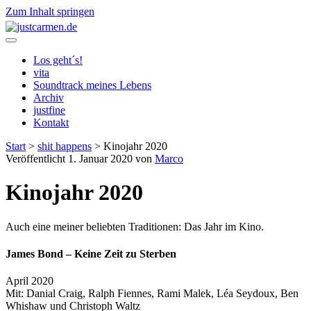
Zum Inhalt springen
justcarmen.de
Los geht´s!
vita
Soundtrack meines Lebens
Archiv
justfine
Kontakt
Start
>
shit happens
>
Kinojahr 2020
Veröffentlicht 1. Januar 2020 von
Marco
Kinojahr 2020
Auch eine meiner beliebten Traditionen: Das Jahr im Kino.
James Bond – Keine Zeit zu Sterben
April 2020
Mit: Danial Craig, Ralph Fiennes, Rami Malek, Léa Seydoux, Ben
Whishaw und Christoph Waltz