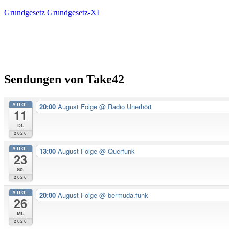
Grundgesetz
Grundgesetz-XI
Primäre
Seitenleiste
Sendungen von Take42
AUG.
20:00
August Folge
@ Radio Unerhört
11
Di.
2026
AUG.
13:00
August Folge
@ Querfunk
23
So.
2026
AUG.
20:00
August Folge
@ bermuda.funk
26
Mi.
2026