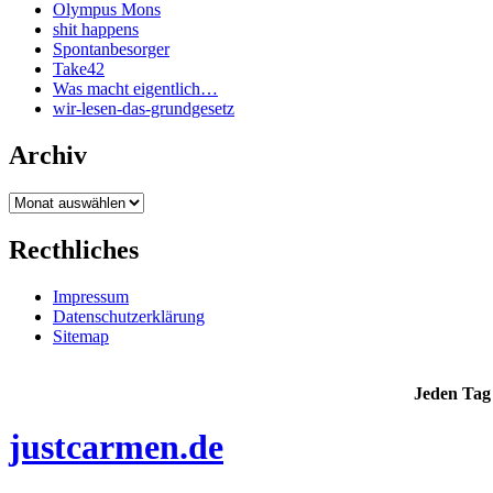
Olympus Mons
shit happens
Spontanbesorger
Take42
Was macht eigentlich…
wir-lesen-das-grundgesetz
Archiv
Archiv
Recthliches
Impressum
Datenschutzerklärung
Sitemap
Jeden Tag 
justcarmen.de