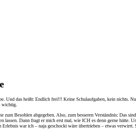
e
habe. Und das heißt: Endlich frei!!! Keine Schulaufgaben, kein nichts
 wichtig.
 zum Besohlen abgegeben. Also, zum besseren Verständnis: Das sind so 
lassen. Dann fragt er mich erst mal, wie ICH es denn gerne hätte. Und 
bnis war ich – naja geschockt wäre übertrieben – etwas verwirrt. Seh