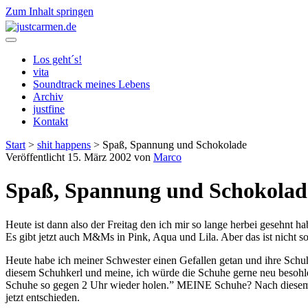
Zum Inhalt springen
justcarmen.de
Los geht´s!
vita
Soundtrack meines Lebens
Archiv
justfine
Kontakt
Start
>
shit happens
>
Spaß, Spannung und Schokolade
Veröffentlicht 15. März 2002 von
Marco
Spaß, Spannung und Schokolad
Heute ist dann also der Freitag den ich mir so lange herbei gesehnt 
Es gibt jetzt auch M&Ms in Pink, Aqua und Lila. Aber das ist nicht so
Heute habe ich meiner Schwester einen Gefallen getan und ihre Schuhe
diesem Schuhkerl und meine, ich würde die Schuhe gerne neu besohlen 
Schuhe so gegen 2 Uhr wieder holen.” MEINE Schuhe? Nach diesem Erle
jetzt entschieden.