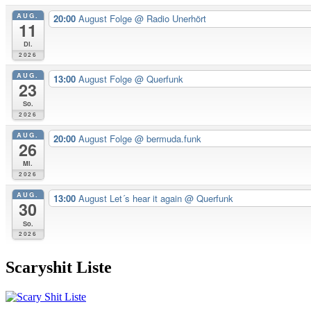
AUG.
20:00
August Folge
@ Radio Unerhört
11
Di.
2026
AUG.
13:00
August Folge
@ Querfunk
23
So.
2026
AUG.
20:00
August Folge
@ bermuda.funk
26
Mi.
2026
AUG.
13:00
August Let´s hear it again
@ Querfunk
30
So.
2026
Scaryshit Liste