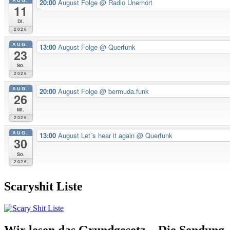
20:00
August Folge
@ Radio Unerhört
11
Di.
2026
AUG.
13:00
August Folge
@ Querfunk
23
So.
2026
AUG.
20:00
August Folge
@ bermuda.funk
26
Mi.
2026
AUG.
13:00
August Let´s hear it again
@ Querfunk
30
So.
2026
Scaryshit Liste
Wir lesen das Grundgesetz – Die Sendung