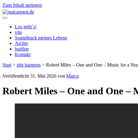
Zum Inhalt springen
justcarmen.de
Los geht´s!
vita
Soundtrack meines Lebens
Archiv
justfine
Kontakt
Start
>
shit happens
>
Robert Miles – One and One – Music for a Yea
Veröffentlicht 31. Mai 2026 von
Marco
Robert Miles – One and One – M