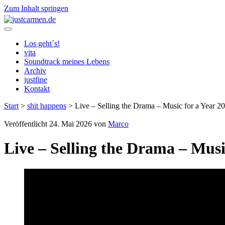
Zum Inhalt springen
justcarmen.de
Los geht´s!
vita
Soundtrack meines Lebens
Archiv
justfine
Kontakt
Start
>
shit happens
>
Live – Selling the Drama – Music for a Year 2
Veröffentlicht 24. Mai 2026 von
Marco
Live – Selling the Drama – Musi