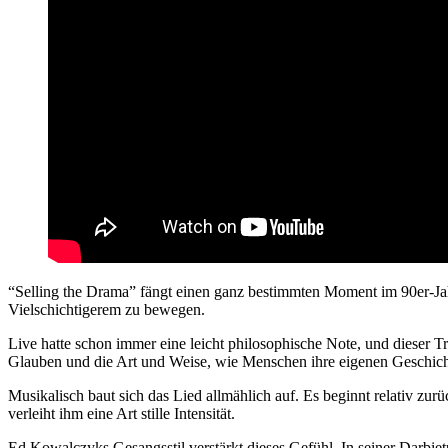
“Selling the Drama” fängt einen ganz bestimmten Moment im 90er-Ja
Vielschichtigerem zu bewegen.
Live hatte schon immer eine leicht philosophische Note, und dieser T
Glauben und die Art und Weise, wie Menschen ihre eigenen Geschicht
Musikalisch baut sich das Lied allmählich auf. Es beginnt relativ zur
verleiht ihm eine Art stille Intensität.
Ed Kowalczyks Gesangsstil verstärkt dieses Gefühl. In seiner Darbietun