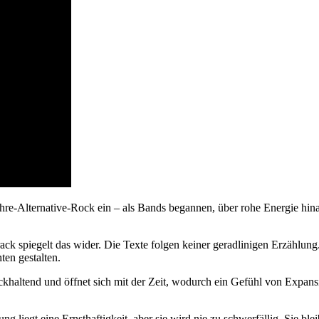
hre-Alternative-Rock ein – als Bands begannen, über rohe Energie hi
rack spiegelt das wider. Die Texte folgen keiner geradlinigen Erzählung
en gestalten.
ückhaltend und öffnet sich mit der Zeit, wodurch ein Gefühl von Expans
g liegt eine Ernsthaftigkeit, aber sie wird nie zu schwerfällig. Sie bl