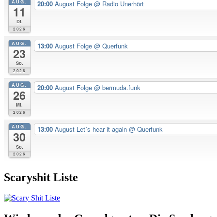
AUG.
20:00
August Folge
@ Radio Unerhört
11
Di.
2026
AUG.
13:00
August Folge
@ Querfunk
23
So.
2026
AUG.
20:00
August Folge
@ bermuda.funk
26
Mi.
2026
AUG.
13:00
August Let´s hear it again
@ Querfunk
30
So.
2026
Scaryshit Liste