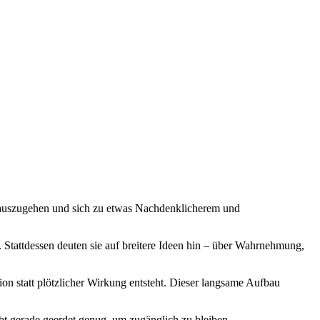
nauszugehen und sich zu etwas Nachdenklicherem und
. Stattdessen deuten sie auf breitere Ideen hin – über Wahrnehmung,
ion statt plötzlicher Wirkung entsteht. Dieser langsame Aufbau
eibt gerade geerdet genug, um zugänglich zu bleiben.