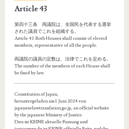
Article 43
第四十三条 両議院は、全国民を代表する選挙
された議員でこれを組織する。
Article 43. Both Houses shall consist of elected
members, representative of all the people.
両議院の議員の定数は、法律でこれを定める。
The number of the members of each House shall
be fixed by law.
Constitution of Japan,
heruntergeladen am 1. Juni 2024 von
japaneselawtranslation.go.jp, an official website
by the japanese Ministry of Justice.
Dies ist KEINE aktuelle Fassung und
justcarmen.de ist KEINE offizielle Seite, welche