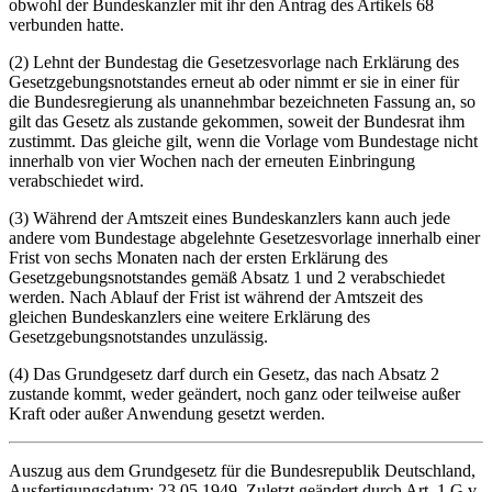
obwohl der Bundeskanzler mit ihr den Antrag des Artikels 68
verbunden hatte.
(2) Lehnt der Bundestag die Gesetzesvorlage nach Erklärung des
Gesetzgebungsnotstandes erneut ab oder nimmt er sie in einer für
die Bundesregierung als unannehmbar bezeichneten Fassung an, so
gilt das Gesetz als zustande gekommen, soweit der Bundesrat ihm
zustimmt. Das gleiche gilt, wenn die Vorlage vom Bundestage nicht
innerhalb von vier Wochen nach der erneuten Einbringung
verabschiedet wird.
(3) Während der Amtszeit eines Bundeskanzlers kann auch jede
andere vom Bundestage abgelehnte Gesetzesvorlage innerhalb einer
Frist von sechs Monaten nach der ersten Erklärung des
Gesetzgebungsnotstandes gemäß Absatz 1 und 2 verabschiedet
werden. Nach Ablauf der Frist ist während der Amtszeit des
gleichen Bundeskanzlers eine weitere Erklärung des
Gesetzgebungsnotstandes unzulässig.
(4) Das Grundgesetz darf durch ein Gesetz, das nach Absatz 2
zustande kommt, weder geändert, noch ganz oder teilweise außer
Kraft oder außer Anwendung gesetzt werden.
Auszug aus dem Grundgesetz für die Bundesrepublik Deutschland,
Ausfertigungsdatum: 23.05.1949, Zuletzt geändert durch Art. 1 G v.