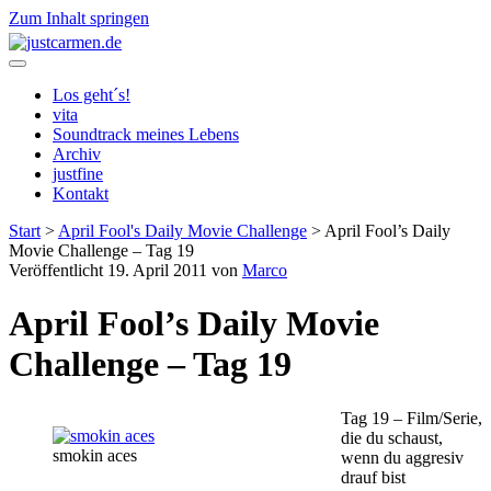
Zum Inhalt springen
justcarmen.de
Los geht´s!
vita
Soundtrack meines Lebens
Archiv
justfine
Kontakt
Start
>
April Fool's Daily Movie Challenge
>
April Fool’s Daily
Movie Challenge – Tag 19
Veröffentlicht 19. April 2011 von
Marco
April Fool’s Daily Movie
Challenge – Tag 19
Tag 19 – Film/Serie,
die du schaust,
smokin aces
wenn du aggresiv
drauf bist