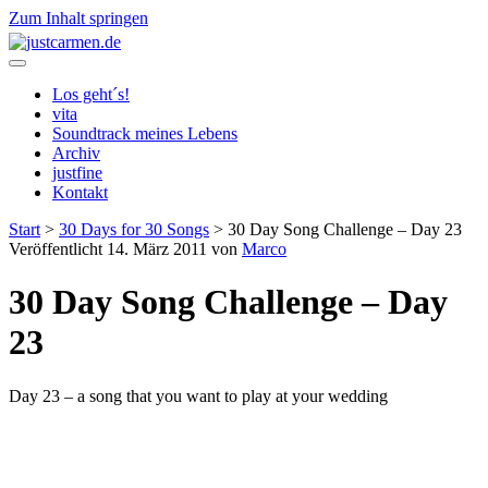
Zum Inhalt springen
justcarmen.de
Los geht´s!
vita
Soundtrack meines Lebens
Archiv
justfine
Kontakt
Start
>
30 Days for 30 Songs
>
30 Day Song Challenge – Day 23
Veröffentlicht 14. März 2011 von
Marco
30 Day Song Challenge – Day
23
Day 23 – a song that you want to play at your wedding