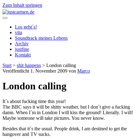
Zum Inhalt springen
justcarmen.de
Los geht´s!
vita
Soundtrack meines Lebens
Archiv
justfine
Kontakt
Start
>
shit happens
>
London calling
Veröffentlicht 1. November 2009 von
Marco
London calling
It´s about fucking time this year!
The BBC says it will be shitty weather, but I don´t give a fucking
damn. When I´m in London I will kiss the ground! Literally. I will!
Maybe someone will take pictures. You never know.
Besides that it´s the usual. People drink, I am destined to get the
hangover and TV sucks.