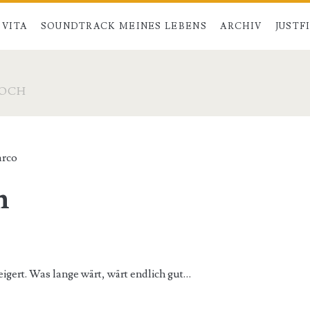
VITA
SOUNDTRACK MEINES LEBENS
ARCHIV
JUSTF
DOCH
rco
h
ert. Was lange wärt, wärt endlich gut…