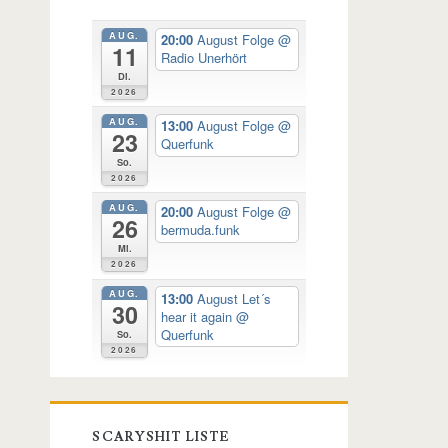
AUG.
20:00
August Folge
@
11
Radio Unerhört
Di.
2026
AUG.
13:00
August Folge
@
23
Querfunk
So.
2026
AUG.
20:00
August Folge
@
26
bermuda.funk
Mi.
2026
AUG.
13:00
August Let´s
30
hear it again
@
Querfunk
So.
2026
SCARYSHIT LISTE