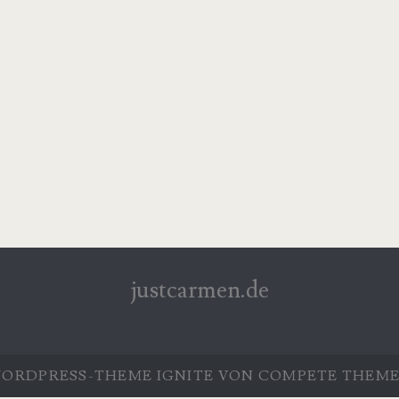
justcarmen.de
ORDPRESS-THEME
IGNITE
VON COMPETE THEME